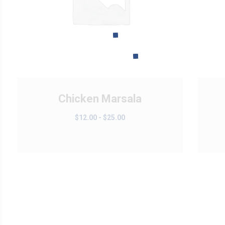
Chicken Marsala
Rango
$
12.00
-
$
25.00
de
precios:
desde
$12.00
hasta
$25.00