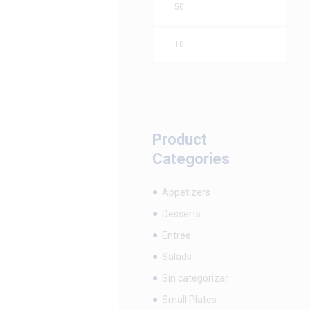
Precio
Precio
mínimo
máximo
Product
Categories
Appetizers
Desserts
Entree
Salads
Sin categorizar
Small Plates