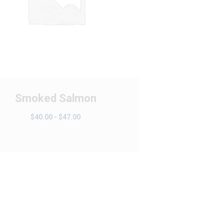
Smoked Salmon
Rango
$
40.00
-
$
47.00
de
precios:
desde
$40.00
hasta
$47.00