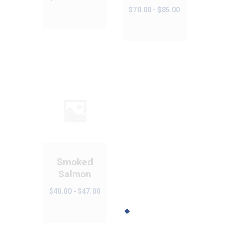
de
Rango
$
70.00
-
$
85.00
precios:
de
desde
precios:
$35.00
desde
hasta
$70.00
$45.00
hasta
$85.00
Smoked
Salmon
Rango
$
40.00
-
$
47.00
de
precios:
desde