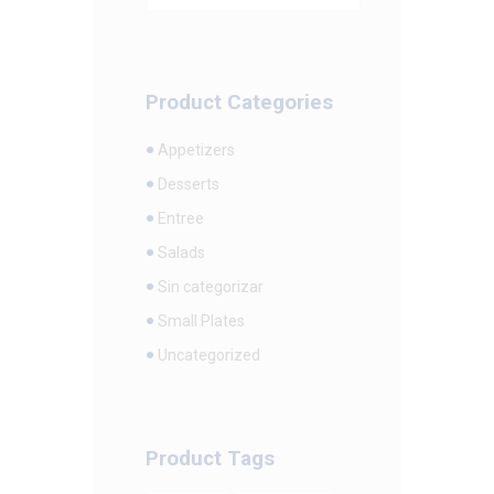
Precio
Precio
mínimo
máximo
Product Categories
Appetizers
Desserts
Entree
Salads
Sin categorizar
Small Plates
Uncategorized
Product Tags