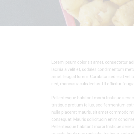
Lorem ipsum dolor sit amet, consectetur adipis
lacinia a velit et, sodales condimentum metu
amet feugiat lorem. Curabitur sed erat vel tel
sed, rhoncus iaculis lectus. Ut efficitur feu
Pellentesque habitant morbi tristique senec
tristique pretium tellus, sed fermentum est v
nulla placerat mauris, sit amet commodo mi t
consequat. Mauris sollicitudin enim condimen
Pellentesque habitant morbi tristique sene
gravida, ligula non molestie tristique, just