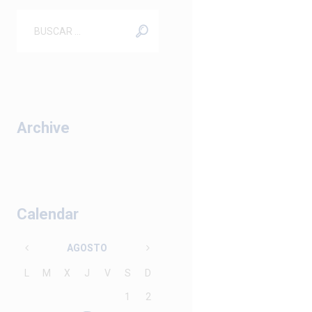
Archive
Calendar
AGOSTO
L
M
X
J
V
S
D
1
2