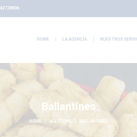
242728806
HOME
LA AGENCIA
NUESTROS SERVI
Ballantines
HOME
ALL ITEMS
BALLANTINES