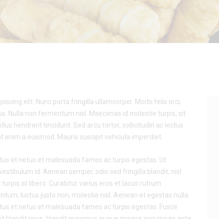
cing elit. Nunc porta fringilla ullamcorper. Morbi felis orci,
s. Nulla non fermentum nisl. Maecenas id molestie turpis, sit
lus hendrerit tincidunt. Sed arcu tortor, sollicitudin ac lectus
giat enim a euismod. Mauris suscipit vehicula imperdiet.
tus et netus et malesuada fames ac turpis egestas. Ut
estibulum id. Aenean semper, odio sed fringilla blandit, nisl
urpis at libero. Curabitur varius eros et lacus rutrum
tum, luctus justo non, molestie nisl. Aenean et egestas nulla.
ctus et netus et malesuada fames ac turpis egestas. Fusce
o elit blandit risus, blandit maximus augue magna accumsan ante.