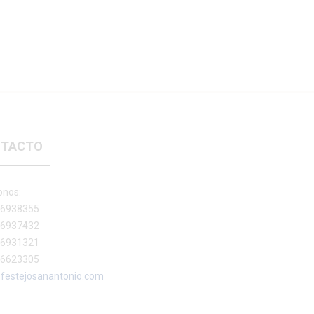
TACTO
onos:
 6938355
 6937432
 6931321
 6623305
festejosanantonio.com