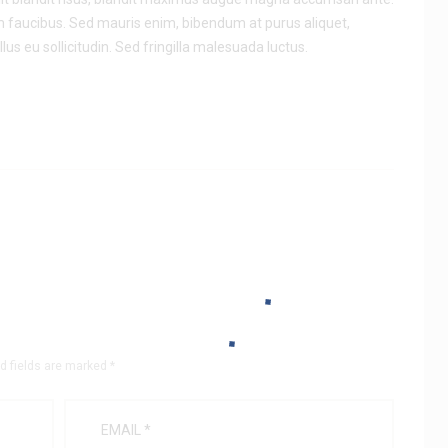
m faucibus. Sed mauris enim, bibendum at purus aliquet,
us eu sollicitudin. Sed fringilla malesuada luctus.
d fields are marked *